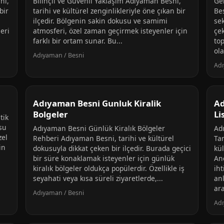
ni,
Bilinçli ve Güvenli Yaklaşım Adıyaman Besni,
Ge
bir
tarihi ve kültürel zenginlikleriyle öne çıkan bir
Be
ilçedir. Bölgenin sakin dokusu ve samimi
se
leri
atmosferi, özel zaman geçirmek isteyenler için
çek
farklı bir ortam sunar. Bu...
top
ola
Adıyaman / Besni
Adı
Adıyaman Besni Gunluk Kiralik
Ad
Bolgeler
Li
tik
su
Adıyaman Besni Günlük Kiralık Bölgeler
Adı
zel
Rehberi Adıyaman Besni, tarihi ve kültürel
Ta
in
dokusuyla dikkat çeken bir ilçedir. Burada geçici
kül
bir süre konaklamak isteyenler için günlük
An
kiralık bölgeler oldukça popülerdir. Özellikle iş
iht
seyahati veya kısa süreli ziyaretlerde,...
anl
ar
Adıyaman / Besni
Adı