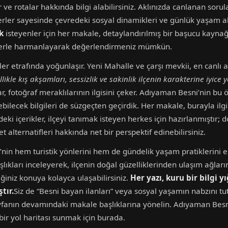
 ve rotalar hakkında bilgi alabilirsiniz. Aklınızda canlanan sorul
rler sayesinde çevredeki sosyal dinamikleri ve günlük yaşam akış
k
isteyenler için her makale, detaylandırılmış bir başucu kaynağı
bilgilerle harmanlayarak değerlendirmeniz mümkün.
ler etrafında yoğunlaşır. Yeni Mahalle ve çarşı mevkii, en canlı
likle kış akşamları, sessizlik ve sakinlik ilçenin karakterine iyice ye
ar, fotoğraf meraklılarının ilgisini çeker. Adıyaman Besni’nin bu
ebilecek bilgileri de süzgeçten geçirdik. Her makale, burayla i
i içerikler, ilçeyi tanımak isteyen herkes için hazırlanmıştır; dol
t alternatifleri hakkında net bir perspektif edinebilirsiniz.
nin hem turistik yönlerini hem de gündelik yaşam pratiklerini el
aşlıkları inceleyerek, ilçenin doğal güzelliklerinden ulaşım ağla
iniz konuya kolayca ulaşabilirsiniz.
Her yazı, kuru bir bilgi y
tır.
Siz de “Besni bayan ilanları” veya sosyal yaşamın nabzını tu
sayfanın devamındaki makale başlıklarına yönelin. Adıyaman Besni
bir yol haritası sunmak için burada.