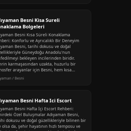
ıyaman Besni Kisa Sureli
naklama Bolgeleri
ıyaman Besni Kısa Süreli Konaklama
hberi: Konforlu ve Ayrıcalıklı Bir Deneyim
ıyaman Besni, tarihi dokusu ve doğal
zellikleriyle Güneydoğu Anadolu'nun
fedilmeyi bekleyen incilerinden biridir.
hrin karmaşasından uzakta, huzurlu bir
mosfer arayanlar için Besni, hem kısa...
yaman / Besni
ıyaman Besni Hafta Ici Escort
ıyaman Besni Hafta İçi Escort Rehberi:
hirdeki Özel Buluşmalar Adıyaman Besni,
ihi dokusu ve doğal güzellikleriyle bilinen bir
e olsa da, şehir hayatının hızlı temposu ve