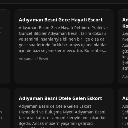
Adıyaman Besni Gece Hayati Escort
Ad
Ko
e
Adıyaman Besni Gece Hayatı Rehberi: Pratik ve
r
Güncel Bilgiler Adıyaman Besni, tarihi dokusu
Ad
ve samimi insanlarıyla bilinen bir ilçe olsa da,
Re
gece saatlerinde farklı bir arayış içinde olanlar
Ad
için de bazı seçenekler mevcuttur. Bu rehber,...
gü
keş
Adıyaman / Besni
Şe
at
Adı
Adıyaman Besni Otele Gelen Eskort
Ad
Adıyaman Besni'de Otele Gelen Eskort
Ad
in
Hizmetleri ve Buluşma Niyeti Adıyaman Besni,
Şe
en
tarihi ve kültürel zenginlikleriyle öne çıkan bir
tar
ilçedir. Ancak modern yaşamın getirdiği
ilç