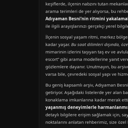
keşiflerde, ilçenin nabzını tutan mekanlar
arama terimleri de yer alıyorsa, bu rehbe
Adıyaman Besni’nin ritmini yakalama
ile ilgili arayışlarınızı gerçekçi yerel 
İlçenin sosyal yaşam ritmi, merkez bölge
kadar yaşar.
Bu saat dilimleri dışında, özel
mimarinin izlerini taşıyan taş ev ve avlul
escort” gibi arama modellerine yanıt ver
gözlemlere dayanır. Unutmayın, bu arşivdek
varsa bile, çevredeki sosyal yapı ve hizme
Bu geniş kapsamlı arşiv, Adıyaman Besni’
getiriyor. Aşağıdaki listelerde yer alan b
konaklama imkanlarına kadar merak ettiğ
yaşanmış deneyimlerle harmanlanmış
detaylı bilgilere erişim sağlamak için, 
noktalarını anlatan rehberimiz, size özel 