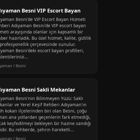
ıyaman Besni VIP Escort Bayan
ıyaman Besni'de VIP Escort Bayan Hizmeti
hberi Adıyaman Besni'de VIP escort bayan
meti arayışında olanlar için kapsamlı bir
ber hazırladık. Bu özel hizmet, kalite, gizlilik
 profesyonellik çerçevesinde sunulur.
ıyaman Besni'deki escort bayan profilleri,
lentilerinizi...
yaman / Besni
ıyaman Besni Sakli Mekanlar
ıyaman Besni'nin Bilinmeyen Yüzü: Saklı
kanlar ve Yerel Keşif Rehberi Adıyaman'ın
ih kokan ilçelerinden biri olan Besni, çoğu
man ana yollardan geçenlerin fark etmediği,
cak keşfedilmeyi bekleyen bir hazine sandığı
idir. Bu rehberde, şehrin hareketli...
yaman / Besni