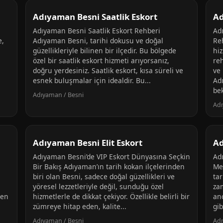
Adıyaman Besni Saatlik Eskort
Ad
Adıyaman Besni Saatlik Eskort Rehberi
Ad
e,
Adıyaman Besni, tarihi dokusu ve doğal
Re
güzellikleriyle bilinen bir ilçedir. Bu bölgede
hiz
özel bir saatlik eskort hizmeti arıyorsanız,
reh
doğru yerdesiniz. Saatlik eskort, kısa süreli ve
ve
esnek buluşmalar için idealdir. Bu...
Ad
bek
Adıyaman / Besni
Adı
Adıyaman Besni Elit Eskort
Ad
Adıyaman Besni’de VIP Eskort Dünyasına Seçkin
Ad
Bir Bakış Adıyaman’ın tarih kokan ilçelerinden
Me
u
biri olan Besni, sadece doğal güzellikleri ve
tar
yöresel lezzetleriyle değil, sunduğu özel
za
 en
hizmetlerle de dikkat çekiyor. Özellikle belirli bir
an
zümreye hitap eden, kalite...
gib
Adıyaman / Besni
Adı