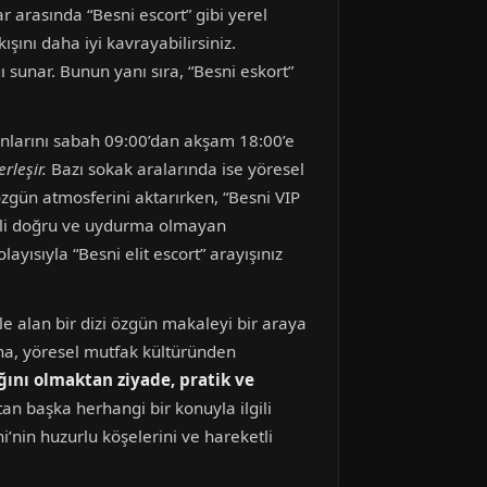
ar arasında “Besni escort” gibi yerel
ını daha iyi kavrayabilirsiniz.
 sunar. Bunun yanı sıra, “Besni eskort”
 anlarını sabah 09:00’dan akşam 18:00’e
rleşir.
Bazı sokak aralarında ise yöresel
 özgün atmosferini aktarırken, “Besni VIP
lgili doğru ve uydurma olmayan
ayısıyla “Besni elit escort” arayışınız
e alan bir dizi özgün makaleyi bir araya
rına, yöresel mutfak kültüründen
ığını olmaktan ziyade, pratik ve
tan başka herhangi bir konuyla ilgili
’nin huzurlu köşelerini ve hareketli