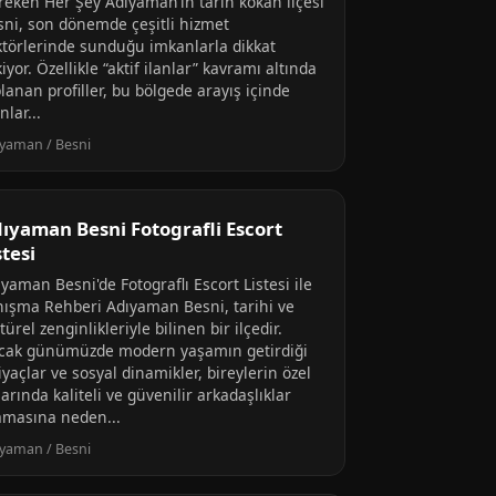
reken Her Şey Adıyaman’ın tarih kokan ilçesi
sni, son dönemde çeşitli hizmet
ktörlerinde sunduğu imkanlarla dikkat
iyor. Özellikle “aktif ilanlar” kavramı altında
lanan profiller, bu bölgede arayış içinde
nlar...
yaman / Besni
ıyaman Besni Fotografli Escort
stesi
yaman Besni'de Fotograflı Escort Listesi ile
nışma Rehberi Adıyaman Besni, tarihi ve
türel zenginlikleriyle bilinen bir ilçedir.
cak günümüzde modern yaşamın getirdiği
iyaçlar ve sosyal dinamikler, bireylerin özel
arında kaliteli ve güvenilir arkadaşlıklar
amasına neden...
yaman / Besni