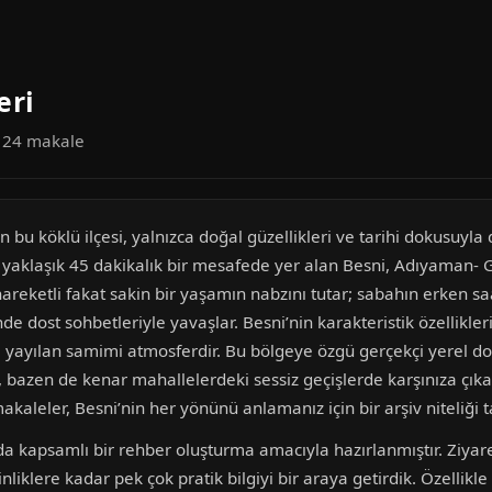
eri
a 24 makale
 köklü ilçesi, yalnızca doğal güzellikleri ve tarihi dokusuyla
e yaklaşık 45 dakikalık bir mesafede yer alan Besni, Adıyaman- G
 hareketli fakat sakin bir yaşamın nabzını tutar; sabahın erken s
 dost sohbetleriyle yavaşlar. Besni’nin karakteristik özellikleri
a yayılan samimi atmosferdir. Bu bölgeye özgü gerçekçi yerel do
azen de kenar mahallelerdeki sessiz geçişlerde karşınıza çıkan b
aleler, Besni’nin her yönünü anlamanız için bir arşiv niteliği t
a kapsamlı bir rehber oluşturma amacıyla hazırlanmıştır. Ziyar
nliklere kadar pek çok pratik bilgiyi bir araya getirdik. Özellikl