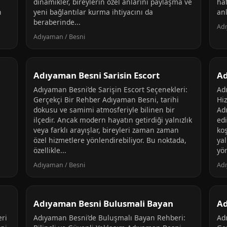
dinamikler, bireylerin özel anlarını paylaşma ve
haf
n
yeni bağlantılar kurma ihtiyacını da
anl
beraberinde...
Adı
Adıyaman / Besni
Adıyaman Besni Sarisin Escort
Ad
Adıyaman Besni’de Sarişin Escort Seçenekleri:
Ad
Gerçekçi Bir Rehber Adıyaman Besni, tarihi
Hi
dokusu ve samimi atmosferiyle bilinen bir
Ad
ilçedir. Ancak modern hayatın getirdiği yalnızlık
edi
veya farklı arayışlar, bireyleri zaman zaman
ko
özel hizmetlere yönlendirebiliyor. Bu noktada,
yal
özellikle...
yön
Adıyaman / Besni
Adı
Adıyaman Besni Bulusmali Bayan
Ad
ri
Adıyaman Besni’de Buluşmalı Bayan Rehberi:
Ad