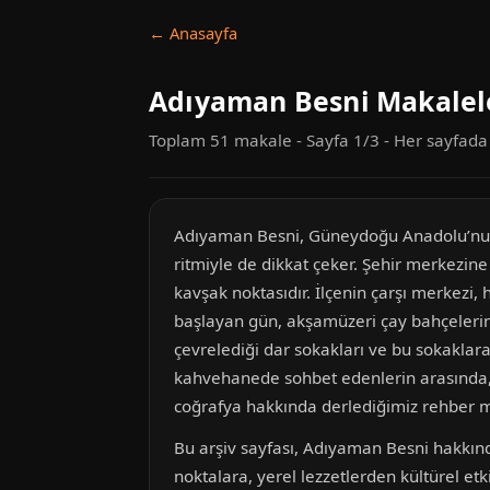
← Anasayfa
Adıyaman Besni Makalel
Toplam 51 makale - Sayfa 1/3 - Her sayfad
Adıyaman Besni, Güneydoğu Anadolu’nun bu
ritmiyle de dikkat çeker. Şehir merkezin
kavşak noktasıdır. İlçenin çarşı merkezi,
başlayan gün, akşamüzeri çay bahçelerinde
çevrelediği dar sokakları ve bu sokaklar
kahvehanede sohbet edenlerin arasında, b
coğrafya hakkında derlediğimiz rehber mak
Bu arşiv sayfası, Adıyaman Besni hakkınd
noktalara, yerel lezzetlerden kültürel etki