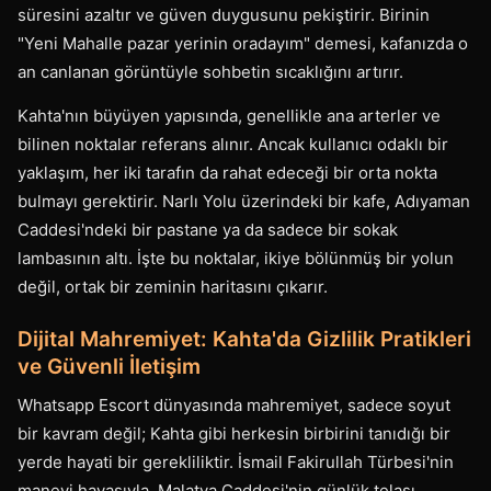
süresini azaltır ve güven duygusunu pekiştirir. Birinin
"Yeni Mahalle pazar yerinin oradayım" demesi, kafanızda o
an canlanan görüntüyle sohbetin sıcaklığını artırır.
Kahta'nın büyüyen yapısında, genellikle ana arterler ve
bilinen noktalar referans alınır. Ancak kullanıcı odaklı bir
yaklaşım, her iki tarafın da rahat edeceği bir orta nokta
bulmayı gerektirir. Narlı Yolu üzerindeki bir kafe, Adıyaman
Caddesi'ndeki bir pastane ya da sadece bir sokak
lambasının altı. İşte bu noktalar, ikiye bölünmüş bir yolun
değil, ortak bir zeminin haritasını çıkarır.
Dijital Mahremiyet: Kahta'da Gizlilik Pratikleri
ve Güvenli İletişim
Whatsapp Escort dünyasında mahremiyet, sadece soyut
bir kavram değil; Kahta gibi herkesin birbirini tanıdığı bir
yerde hayati bir gerekliliktir. İsmail Fakirullah Türbesi'nin
manevi havasıyla, Malatya Caddesi'nin günlük telaşı