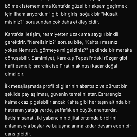
bölmek istemem ama Kahta'da güzel bir akşam geçirmek
için ilham arıyordum" gibi bir giriş, soğuk bir "Müsait
misiniz?" sorusundan çok daha etkileyicidir.
Kahta'da iletişim, resmiyetten uzak ama saygılı bir dil
gerektirir. "Nerelisiniz?" sorusu bile, "Kahtalı mısınız,
yoksa Nemrut'u görmeye mi geldiniz?" şeklinde bir meraka
dönüşebilir. Samimiyet, Karakuş Tepesi'ndeki rüzgar gibi
hafif esmeli; ısrarcılık ise Fırat'ın akıntısı kadar doğal
olmalıdır.
İlk mesajlaşmada profil bilgilerinin abartısız ve dürüst bir
şekilde paylaşılması, güvenin temelini atar. Esrarengiz
kalmak cazip gelebilir ancak Kahta gibi her taşın altında bir
hatıranın yattığı yerde, şeffaflık en büyük anahtardır.
İletişim sanatı, iki yabancının dijital ortamda birbirini
anlamasıyla başlar ve buluşma anına kadar devam eden bir
dans gibidir.