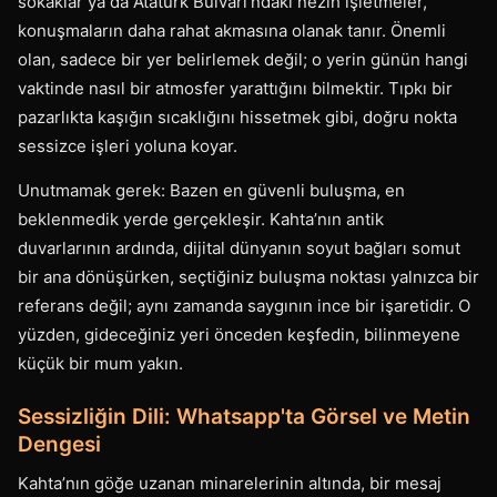
sokaklar ya da Atatürk Bulvarı’ndaki nezih işletmeler,
konuşmaların daha rahat akmasına olanak tanır. Önemli
olan, sadece bir yer belirlemek değil; o yerin günün hangi
vaktinde nasıl bir atmosfer yarattığını bilmektir. Tıpkı bir
pazarlıkta kaşığın sıcaklığını hissetmek gibi, doğru nokta
sessizce işleri yoluna koyar.
Unutmamak gerek: Bazen en güvenli buluşma, en
beklenmedik yerde gerçekleşir. Kahta’nın antik
duvarlarının ardında, dijital dünyanın soyut bağları somut
bir ana dönüşürken, seçtiğiniz buluşma noktası yalnızca bir
referans değil; aynı zamanda saygının ince bir işaretidir. O
yüzden, gideceğiniz yeri önceden keşfedin, bilinmeyene
küçük bir mum yakın.
Sessizliğin Dili: Whatsapp'ta Görsel ve Metin
Dengesi
Kahta’nın göğe uzanan minarelerinin altında, bir mesaj