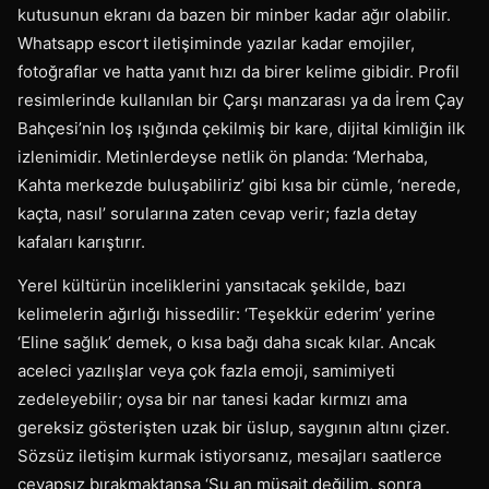
kutusunun ekranı da bazen bir minber kadar ağır olabilir.
Whatsapp escort iletişiminde yazılar kadar emojiler,
fotoğraflar ve hatta yanıt hızı da birer kelime gibidir. Profil
resimlerinde kullanılan bir Çarşı manzarası ya da İrem Çay
Bahçesi’nin loş ışığında çekilmiş bir kare, dijital kimliğin ilk
izlenimidir. Metinlerdeyse netlik ön planda: ‘Merhaba,
Kahta merkezde buluşabiliriz’ gibi kısa bir cümle, ‘nerede,
kaçta, nasıl’ sorularına zaten cevap verir; fazla detay
kafaları karıştırır.
Yerel kültürün inceliklerini yansıtacak şekilde, bazı
kelimelerin ağırlığı hissedilir: ‘Teşekkür ederim’ yerine
‘Eline sağlık’ demek, o kısa bağı daha sıcak kılar. Ancak
aceleci yazılışlar veya çok fazla emoji, samimiyeti
zedeleyebilir; oysa bir nar tanesi kadar kırmızı ama
gereksiz gösterişten uzak bir üslup, saygının altını çizer.
Sözsüz iletişim kurmak istiyorsanız, mesajları saatlerce
cevapsız bırakmaktansa ‘Şu an müsait değilim, sonra