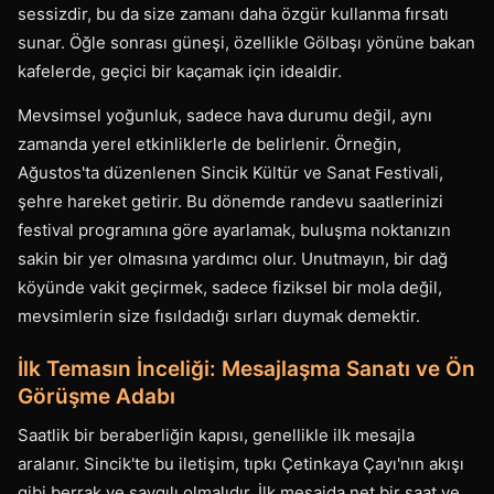
sessizdir, bu da size zamanı daha özgür kullanma fırsatı
sunar. Öğle sonrası güneşi, özellikle Gölbaşı yönüne bakan
kafelerde, geçici bir kaçamak için idealdir.
Mevsimsel yoğunluk, sadece hava durumu değil, aynı
zamanda yerel etkinliklerle de belirlenir. Örneğin,
Ağustos'ta düzenlenen Sincik Kültür ve Sanat Festivali,
şehre hareket getirir. Bu dönemde randevu saatlerinizi
festival programına göre ayarlamak, buluşma noktanızın
sakin bir yer olmasına yardımcı olur. Unutmayın, bir dağ
köyünde vakit geçirmek, sadece fiziksel bir mola değil,
mevsimlerin size fısıldadığı sırları duymak demektir.
İlk Temasın İnceliği: Mesajlaşma Sanatı ve Ön
Görüşme Adabı
Saatlik bir beraberliğin kapısı, genellikle ilk mesajla
aralanır. Sincik'te bu iletişim, tıpkı Çetinkaya Çayı'nın akışı
gibi berrak ve saygılı olmalıdır. İlk mesajda net bir saat ve