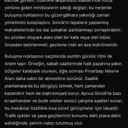
katmak gerekir. Özellikle akşamüstü saatlerinde İnlice
yönüne giden minibüslerin sıklığı değişir; bu nedenle
buluşma noktasının bu güzergâhlara yakınlığı zaman
yönetimini kolaylaştırır. Sincik'in tepelere yaslanmış
mahallelerinde ise dar sokaklar parklanmayı zorlaştırabilir;
bu yüzden otopark alanı olan bir kafe veya otel lobisi
önceden belirlenmeli, gecikme riski en aza indirilmelidir.
Buluşma noktasının seçiminde semtin günlük ritmi de
önem taşır. Örneğin, sabah saatlerinde halk pazarına yakın
bölgeler kalabalık olurken, öğle sonrası Pınarbaşı Mesire
Alanı daha sakin bir atmosfere bürünür. Saatlik
planlamalarda bu döngüyü bilmek, hem zamandan
kazandırır hem de mahremiyeti korur. Ayrıca Sincik’te bazı
kıraathaneler ve butik oteller sessiz çalışma saatleri sunar;
bu mekânlar özellikle kısa süreli görüşmeler için idealdir.
Trafik ışıkları ve yaya geçitlerinin konumu dahi plana dahil
edildiğinde, şehrin nabzı tutulmuş olur.