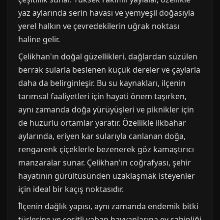
yaz aylarında serin havası ve yemyeşil doğasıyla
yerel halkın ve çevredekilerin uğrak noktası
haline gelir.
Çelikhan'ın doğal güzellikleri, dağlardan süzülen
berrak sularla beslenen küçük dereler ve çaylarla
daha da belirginleşir. Bu su kaynakları, ilçenin
tarımsal faaliyetleri için hayati önem taşırken,
aynı zamanda doğa yürüyüşleri ve piknikler için
de huzurlu ortamlar yaratır. Özellikle ilkbahar
aylarında, eriyen kar sularıyla canlanan doğa,
rengarenk çiçeklerle bezenerek göz kamaştırıcı
manzaralar sunar. Çelikhan'ın coğrafyası, şehir
hayatının gürültüsünden uzaklaşmak isteyenler
için ideal bir kaçış noktasıdır.
İlçenin dağlık yapısı, aynı zamanda endemik bitki
türlerine ve çeşitli yaban hayvanlarına ev sahipliği