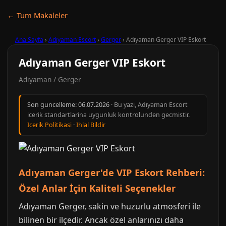
← Tum Makaleler
Ana Sayfa
›
Adıyaman Escort
›
Gerger
›
Adıyaman Gerger VIP Eskort
Adıyaman Gerger VIP Eskort
Adıyaman / Gerger
Son guncelleme:
06.07.2026
· Bu yazi, Adıyaman Escort
icerik standartlarina uygunluk kontrolunden gecmistir.
Icerik Politikasi
·
Ihlal Bildir
Adıyaman Gerger'de VIP Eskort Rehberi:
Özel Anlar İçin Kaliteli Seçenekler
Adıyaman Gerger, sakin ve huzurlu atmosferi ile
bilinen bir ilçedir. Ancak özel anlarınızı daha