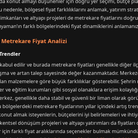
a konut almayı düşünenler için doğru yer seçimi, bütçe plan
denle, bölgesel fiyat farklılıklarını anlamak, yatırım stratej
imkanları ve altyapı projeleri de metrekare fiyatlarını doğr
ıyaman’ın farklı bölgelerindeki fiyat dinamiklerini anlamanız
Metrekare Fiyat Analizi
 Trendler
bul edilir ve burada metrekare fiyatları genellikle diğer ilç
aşma ve artan talep sayesinde değer kazanmaktadır. Merkezde
an malzemelere göre büyük farklılıklar gösterebilir. Şehrin
ler ve eğitim kurumları gibi sosyal olanaklara erişim kolaylı
n merkez, genellikle daha stabil ve güvenli bir liman olarak 
Bu bölgelerdeki metrekare fiyatlarının yıllar içindeki artış t
ut almak isteyenlerin, bütçelerini iyi belirlemeleri ve iht
kentsel dönüşüm projeleri ve altyapı yatırımları da fiyatları
için farklı fiyat aralıklarında seçenekler bulmak mümkündür