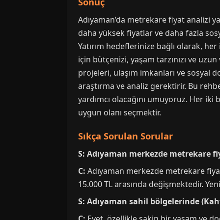
Sonuç
Adıyaman’da metrekare fiyat analizi ya
daha yüksek fiyatlar ve daha fazla sos
Yatırım hedeflerinize bağlı olarak, he
için bütçenizi, yaşam tarzınızı ve uzun 
projeleri, ulaşım imkanları ve sosyal d
araştırma ve analiz gerektirir. Bu reh
yardımcı olacağını umuyoruz. Her iki böl
uygun olanı seçmektir.
Sıkça Sorulan Sorular
S: Adıyaman merkezde metrekare fiy
C:
Adıyaman merkezde metrekare fiyatla
15.000 TL arasında değişmektedir. Yeni 
S: Adıyaman sahil bölgelerinde (Ka
C:
Evet, özellikle sakin bir yaşam ve do