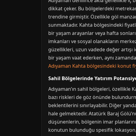
Adıyaman denilince akla genellikle iç bö
dikkat çeker. Bu bölgelerdeki metrekare
trendine girmiştir. Özellikle göl manzar
sunmaktadır. Kahta bölgesindeki fiyatl
bir yaşam arayanlar veya hafta sonları k
imkanları ve sosyal olanakların merkez
güzellikleri, uzun vadede değer artışı 
bir yaşam vaat ederken, aynı zamanda d
Adıyaman Kahta bölgesindeki konut fiy
Sahil Bölgelerinde Yatırım Potansiye
Adıyaman’ın sahil bölgeleri, özellikle 
bazı riskleri de göz önünde bulundurm
beklentilerini sınırlayabilir. Diğer y
hale gelmektedir. Atatürk Baraj Gölü’n
düşünenlerin, bölgenin imar planlarını, 
konutun bulunduğu spesifik lokasyon, m