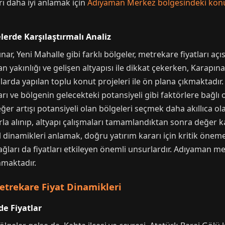
ı daha iyi anlamak için
Adıyaman Merkez bölgesindeki konut
erde Karşılaştırmalı Analiz
, Yeni Mahalle gibi farklı bölgeler, metrekare fiyatları açısı
n yakınlığı ve gelişen altyapısı ile dikkat çekerken, Karapın
yıllarda yapılan toplu konut projeleri ile ön plana çıkmaktadır
ları ve bölgenin gelecekteki potansiyeli gibi faktörlere bağlı ol
er artışı potansiyeli olan bölgeleri seçmek daha akıllıca ola
rla alınıp, altyapı çalışmaları tamamlandıktan sonra değer ka
dinamikleri anlamak, doğru yatırım kararı için kritik öneme 
ım ağları da fiyatları etkileyen önemli unsurlardır. Adıyaman
nmaktadır.
etrekare Fiyat Dinamikleri
de Fiyatlar