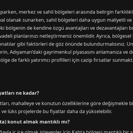
parken, merkez ve sahil bölgeleri arasında belirgin farklıl
yal olanak sunarken, sahil bölgeleri daha uygun maliyetli ve
r iki bölgenin de kendine özgü avantajları ve dezavantajları
vadeli planlarınızı netleştirmeniz önemlidir. Ayrıca, bölgesel 
onatılar gibi faktörleri de göz önünde bulundurmalısınız. Unut
berin, Adıyaman’daki gayrimenkul piyasasını anlamanıza ve d
ge de farklı yatırımcı profilleri için cazip fırsatlar sunmakt
atları ne kadar?
rı, mahalleye ve konutun özelliklerine göre değişmekle birl
ve lüks projelerde bu fiyatlar daha da yükselebilir.
hta) konut almak mantıklı mı?
ğayla iç içe olmak isteyenler için Kahta bölgesi mantıklı bir 