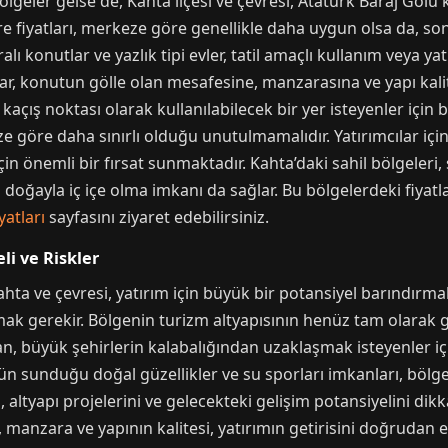
lgeler gelse de, Kahta ilçesi ve çevresi, Atatürk Baraj Gölü kı
 fiyatları, merkeze göre genellikle daha uygun olsa da, son y
alı konutlar ve yazlık tipi evler, tatil amaçlı kullanım veya ya
ar, konutun gölle olan mesafesine, manzarasına ve yapı kalit
açış noktası olarak kullanılabilecek bir yer isteyenler için b
e göre daha sınırlı olduğu unutulmamalıdır. Yatırımcılar içi
için önemli bir fırsat sunmaktadır. Kahta’daki sahil bölgeler
oğayla iç içe olma imkanı da sağlar. Bu bölgelerdeki fiyatl
atları
sayfasını ziyaret edebilirsiniz.
li ve Riskler
Kahta ve çevresi, yatırım için büyük bir potansiyel barındırm
ak gerekir. Bölgenin turizm altyapısının henüz tam olarak g
andan, büyük şehirlerin kalabalığından uzaklaşmak isteyenler 
ün sunduğu doğal güzellikler ve su sporları imkanları, bölge
altyapı projelerini ve gelecekteki gelişim potansiyelini dikka
anzara ve yapının kalitesi, yatırımın getirisini doğrudan et