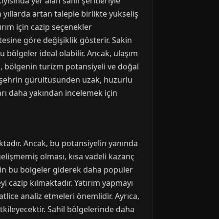
yısında yer alan sahil şeritleriyle
ıllarda artan taleple birlikte yükseliş
tırım için cazip seçenekler
esine göre değişiklik gösterir. Sakin
u bölgeler ideal olabilir. Ancak, ulaşım
n, bölgenin turizm potansiyeli ve doğal
i, şehrin gürültüsünden uzak, huzurlu
arı daha yakından incelemek için
aktadır. Ancak, bu potansiyelin yanında
elişmemiş olması, kısa vadeli kazanç
için bu bölgeler giderek daha popüler
yi cazip kılmaktadır. Yatırım yapmayı
tlice analiz etmeleri önemlidir. Ayrıca,
kileyecektir. Sahil bölgelerinde daha