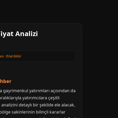
yat Analizi
asi
·
Ihlal Bildir
ehber
rda gayrimenkul yatırımları açısından da
alıklarıyla yatırımcılara çeşitli
alizini detaylı bir şekilde ele alacak,
ölge sakinlerinin bilinçli kararlar