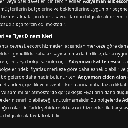
leri veya özel davetler için tercih edilen
Adıyaman elit escor
 müşterilerin bütçelerine ve beklentilerine uygun bir seçenek
li hizmet almak için doğru kaynaklardan bilgi almak önemlid
ezde sıkça tercih edilmektedir.
ri ve Fiyat Dinamikleri
Kahta çevresi, escort hizmetleri açısından merkeze göre daha 
leri, genellikle daha az sayıda olmakla birlikte, daha uygun
retçiler veya bölge sakinleri için
Adıyaman kaliteli escort
a
bölgelerindeki fiyatlar, merkeze göre daha esnek olabilir ve g
bu bölgelerde daha nadir bulunurken,
Adıyaman elden alan 
et alırken, gizlilik ve güvenlik konularına daha fazla dikkat
e ve samimi bir atmosferde gerçekleşir. Fiyatların daha düşü
lerin sınırlı olabileceği unutulmamalıdır. Bu bölgelerde
Ad
ru olabilir. Farklı şehirlerdeki escort hizmetleri ile karşıl
 bilgi almak faydalı olabilir.