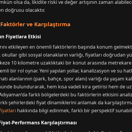
ün olsa da, likidite riski ve değer artışının zaman alabile
en doğrusu olacaktır.
 Faktörler ve Karşılaştırma
n Fiyatlara Etkisi
ını etkileyen en önemli faktörlerin başında konum gelmekte
, okullar gibi sosyal olanakların varlığı, fiyatları doğrudan 
eze 10 kilometre uzaklıktaki bir konut arasında metrekare fi
i bir rol oynar. Yeni yapılan yollar, kanalizasyon ve su hatla
atı alanlarının (park, bahçe, spor alanı) varlığı da yaşam kal
 önünde bulundurarak, hem kısa vadeli kira getirisi hem de uz
Adıyaman’da farklı bölgelerdeki bu faktörlerin etkisini analiz
rklı şehirlerdeki fiyat dinamiklerini anlamak da karşılaştırm
iyatları
hakkında bilgi edinmek, farklı bir perspektif sunabili
Fiyat-Performans Karşılaştırması