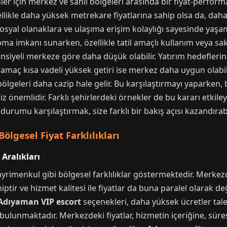
r için merkez ve sahil bölgeleri arasında bir fiyat-perfor
ellikle daha yüksek metrekare fiyatlarına sahip olsa da, daha 
 sosyal olanaklara ve ulaşıma erişim kolaylığı sayesinde yaşa
ma imkanı sunarken, özellikle tatil amaçlı kullanım veya saki
tansiyeli merkeze göre daha düşük olabilir. Yatırım hedeflerin
amaç kısa vadeli yüksek getiri ise merkez daha uygun olabili
bölgeleri daha cazip hale gelir. Bu karşılaştırmayı yaparken, 
iz önemlidir. Farklı şehirlerdeki örnekler de bu kararı etkiley
durumu karşılaştırmak, size farklı bir bakış açısı kazandırabi
ölgesel Fiyat Farklılıkları
 Aralıkları
ayrimenkul gibi bölgesel farklılıklar göstermektedir. Merke
ptir ve hizmet kalitesi ile fiyatlar da buna paralel olarak de
Adıyaman VIP escort
seçenekleri, daha yüksek ücretler tale
e bulunmaktadır. Merkezdeki fiyatlar, hizmetin içeriğine, sü