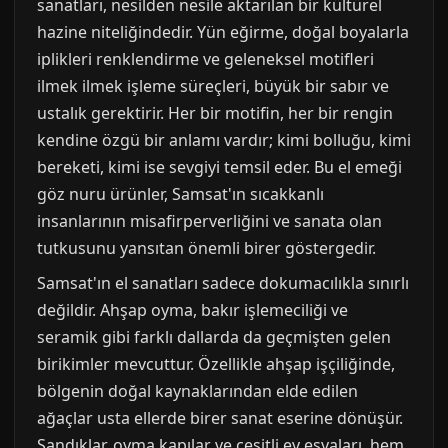
sanatları, nesilden nesile aktarılan bir kültürel
hazine niteliğindedir. Yün eğirme, doğal boyalarla
iplikleri renklendirme ve geleneksel motifleri
ilmek ilmek işleme süreçleri, büyük bir sabır ve
ustalık gerektirir. Her bir motifin, her bir rengin
kendine özgü bir anlamı vardır; kimi bolluğu, kimi
bereketi, kimi ise sevgiyi temsil eder. Bu el emeği
göz nuru ürünler, Samsat'ın sıcakkanlı
insanlarının misafirperverliğini ve sanata olan
tutkusunu yansıtan önemli birer göstergedir.
Samsat'ın el sanatları sadece dokumacılıkla sınırlı
değildir. Ahşap oyma, bakır işlemeciliği ve
seramik gibi farklı dallarda da geçmişten gelen
birikimler mevcuttur. Özellikle ahşap işçiliğinde,
bölgenin doğal kaynaklarından elde edilen
ağaçlar usta ellerde birer sanat eserine dönüşür.
Sandıklar, oyma kapılar ve çeşitli ev eşyaları, hem