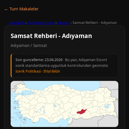
← Tum Makaleler
Ana Sayfa
›
Adıyaman Escort
›
Samsat
›
Samsat Rehberi - Adıyaman
Samsat Rehberi - Adıyaman
Adıyaman / Samsat
Son guncelleme:
23.04.2026
· Bu yazi, Adıyaman Escort
icerik standartlarina uygunluk kontrolunden gecmistir.
Icerik Politikasi
·
Ihlal Bildir