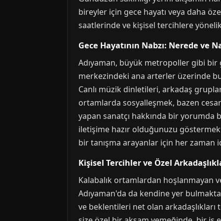
bireyler için gece hayatı veya daha öze
saatlerinde ve kişisel tercihlere yönel
Gece Hayatının Nabzı: Nerede ve Na
Adıyaman, büyük metropoller gibi bir 
merkezindeki ana arterler üzerinde bul
Canlı müzik dinletileri, arkadaş grupl
ortamlarda sosyalleşmek, bazen cesare
yapan sanatçı hakkında bir yorumda bu
iletişime hazır olduğunuzu göstermekti
bir tanışma arayanlar için her zaman id
Kişisel Tercihler ve Özel Arkadaşlıkl
Kalabalık ortamlardan hoşlanmayan ve
Adıyaman'da da kendine yer bulmaktadı
ve beklentileri net olan arkadaşlıkları
size özel bir akşam yemeğinde, bir iş e