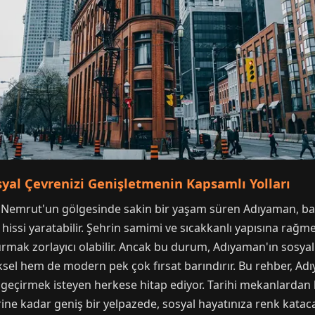
syal Çevrenizi Genişletmenin Kapsamlı Yolları
emrut'un gölgesinde sakin bir yaşam süren Adıyaman, baze
ık hissi yaratabilir. Şehrin samimi ve sıcakkanlı yapısına rağ
kurmak zorlayıcı olabilir. Ancak bu durum, Adıyaman'ın sosy
el hem de modern pek çok fırsat barındırır. Bu rehber, Adı
 geçirmek isteyen herkese hitap ediyor. Tarihi mekanlardan 
ine kadar geniş bir yelpazede, sosyal hayatınıza renk katacak