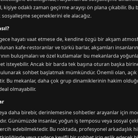
l, kişiye odaklı zaman geçirme arayışı ön plana çıkabilir. B
ik sosyalleşme seçeneklerini ele alacağız.
sıl?
gece hayatı vaat etmese de, kendine özgü bir akşam atmosfer
unan kafe-restoranlar ve türkü barlar, akşamları insanların 
arının buluşmaları ve özel kutlamalar bu mekanlarda yoğunlaşı
t isteyebilir. Ancak bir barda tek başına oturan başka biri
lunarak sohbet başlatmak mümkündür. Önemli olan, açık ve p
r. Bu mekanlar, daha çok grup dinamiklerinin hakim olduğu 
eal olmayabilir.
ar
ya daha birebir, derinlemesine sohbetler arayanlar için mo
r. Günümüzde insanlar, yoğun iş temposu veya sosyal çeking
 tercih edebilmektedir. Bu noktada, profesyonel arkadaşlık hi
tkinliğinde veya sadece keyifli bir sohbet için eşlik edecek b