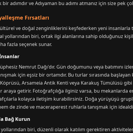
 bir adımdır ve Adıyaman bu adımı atmanız için size pek çok
alleşme Fırsatları
türel ve doğal zenginliklerini keşfederken yeni insanlarla t
 yollarından biri, ortak ilgi alanlarına sahip olduğunuz kiş
ha fazla seçenek sunar.
İnsanlar
 şüphesiz Nemrut Dağı'dır. Gün doğumunu veya batımını izle
nışmak için eşsiz bir ortamdır. Bu turlar sırasında başlayan k
e Köprüsü, Arsameia Antik Kenti veya Karakuş Tümülüsü gibi t
ir araya getirir. Fotoğrafçılığa ilginiz varsa, bu mekanlarda
çılarla kolayca iletişim kurabilirsiniz. Doğa yürüyüşü grupl
hem de zinde ve maceraperest ruhlarla tanışmak için idealdi
yla Bağ Kurun
 yollarından biri, düzenli olarak katılım gerektiren aktivitel