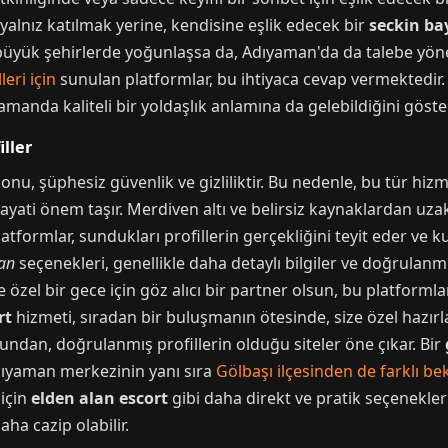
e yalnız katılmak yerine, kendisine eşlik edecek bir
seckin ba
le büyük şehirlerde yoğunlaşsa da, Adıyaman'da da talebe yön
eri için
sunulan platformlar, bu ihtiyaca cevap vermektedir
zamanda kaliteli bir yoldaşlık anlamına da gelebildiğini göst
iller
nu, şüphesiz güvenlik ve gizliliktir. Bu nedenle, bu tür hiz
yati önem taşır. Merdiven altı ve belirsiz kaynaklardan u
formlar, sundukları profillerin gerçekliğini teyit eder ve kul
an
seçenekleri, genellikle daha detaylı bilgiler ve doğrulanmış
e özel bir gece için göz alıcı bir partner olsun, bu platforml
rt
hizmeti, sıradan bir buluşmanın ötesinde, size özel hazır
ğundan, doğrulanmış profillerin olduğu siteler öne çıkar. Bir
 Adıyaman merkezinin yanı sıra
Gölbaşı ilçesinden de farklı bek
için
elden alan escort
gibi daha direkt ve pratik seçenekler
aha cazip olabilir.