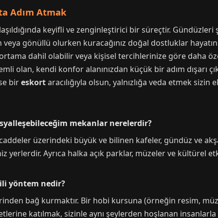
ata Adım Atmak
ldığında keyifli ve zenginleştirici bir süreçtir. Gündüzleri ş
n veya gönüllü olurken kuracağınız doğal dostluklar hayatını
ortama dahil olabilir veya kişisel tercihlerinize göre daha öz
emli olan, kendi konfor alanınızdan küçük bir adım dışarı ç
rse bir
eskort
aracılığıyla olsun, yalnızlığa veda etmek sizin e
yalleşebileceğim mekanlar nerelerdir?
 caddeler üzerindeki büyük ve bilinen kafeler, gündüz ve ak
z yerlerdir. Ayrıca halka açık parklar, müzeler ve kültürel et
ili yöntem nedir?
zerinden bağ kurmaktır. Bir hobi kursuna (örneğin resim, müzik
lerine katılmak, sizinle aynı şeylerden hoşlanan insanlarla