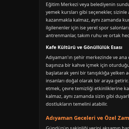
Eğitim Merkezi veya belediyenin sunduğu
yemek kursları gibi seçenekler, sizinle
kazanmakla kalmaz, aynı zamanda kurs a
ilgilenenler için ise yerel spor salonla
antrenmanlar, takım ruhu ve ortak hede
Kafe Kültürü ve Gönüllülük Esası
Adıyaman'ın şehir merkezinde ve ana c
başınıza bir kahve içmek için oturduğ
başlatarak yeni bir tanışıklığa yelken aç
insanları doğal olarak bir araya getirir
etmek, çevre temizliği etkinliklerine 
kalmaz, aynı zamanda sizin gibi duyarl
dostlukların temelini atabilir.
Adıyaman Geceleri ve Özel Zam
Gündüzün sakinliği yerini akşamın harek