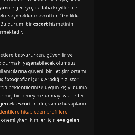
yan
ile geceyi çok daha keyifli hale
elik seçenekler mevcuttur. Özellikle
. Bu durum, bir
escort
hizmetinin
ermektedir.
metlere başvururken, güvenilir ve
zak durmak, yaşanabilecek olumsuz
lanıcılarına güvenli bir iletişim ortamı
 fotoğraflar içerir. Aradığınız ister
arda beklentilerinize uygun kişiyi bulma
lanmış bir deneyim sunmayı vaat eder.
gercek escort
profili, sahte hesapların
lentilere hitap eden profillere
 önemliyken, kimileri için
eve gelen