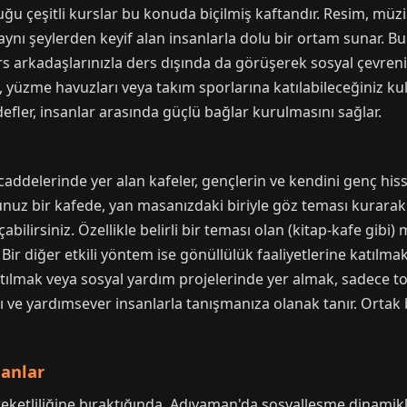
 çeşitli kurslar bu konuda biçilmiş kaftandır. Resim, müzik,
 aynı şeylerden keyif alan insanlarla dolu bir ortam sunar. B
rkadaşlarınızla ders dışında da görüşerek sosyal çevrenizi
rı, yüzme havuzları veya takım sporlarına katılabileceğiniz kul
fler, insanlar arasında güçlü bağlar kurulmasını sağlar.
addelerinde yer alan kafeler, gençlerin ve kendini genç his
unuz bir kafede, yan masanızdaki biriyle göz teması kurarak
abilirsiniz. Özellikle belirli bir teması olan (kitap-kafe gibi)
. Bir diğer etkili yöntem ise gönüllülük faaliyetlerine katılm
katılmak veya sosyal yardım projelerinde yer almak, sadece 
ı ve yardımsever insanlarla tanışmanıza olanak tanır. Ortak
anlar
etliliğine bıraktığında, Adıyaman'da sosyalleşme dinamikleri 