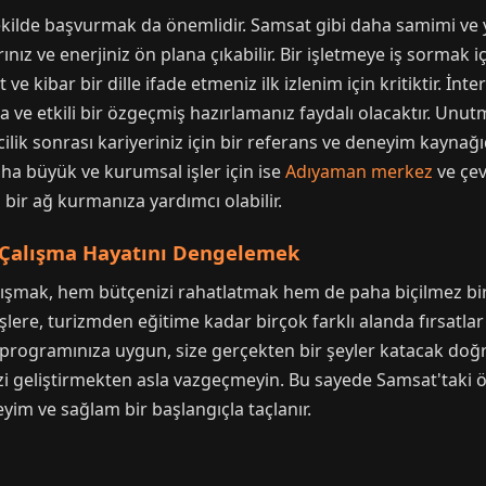
kilde başvurmak da önemlidir. Samsat gibi daha samimi ve yü
nız ve enerjiniz ön plana çıkabilir. Bir işletmeye iş sormak i
 kibar bir dille ifade etmeniz ilk izlenim için kritiktir. İnt
sa ve etkili bir özgeçmiş hazırlamanız faydalı olacaktır. Unutm
ilik sonrası kariyeriniz için bir referans ve deneyim kaynağı
ha büyük ve kurumsal işler için ise
Adıyaman merkez
ve çev
ş bir ağ kurmanıza yardımcı olabilir.
e Çalışma Hayatını Dengelemek
lışmak, hem bütçenizi rahatlatmak hem de paha biçilmez bi
işlere, turizmden eğitime kadar birçok farklı alanda fırsatla
rogramınıza uygun, size gerçekten bir şeyler katacak doğru 
izi geliştirmekten asla vazgeçmeyin. Bu sayede Samsat'taki öğ
yim ve sağlam bir başlangıçla taçlanır.