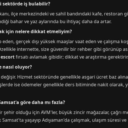
 sektörde iş bulabilir?
mkanı, ilçe merkezindeki ve sahil bandındaki kafe, restoran g
iği bahar ve yaz aylarında bu ihtiyaç daha da artar.
k için nelere dikkat etmeliyim?
 eden, gerçek dışı yüksek maaşlar vaat eden ve çalışma koş
Özellikle internette, size güvenilir bir rehber gibi görünüp a
 escort
fırsatı avlamak gibidir; dikkat ve araştırma gerektirir
e nasıl oluyor?
e değişir. Hizmet sektöründe genellikle asgari ücret baz alın
işlerde ise ödemeler genellikle ders bitiminde nakit olarak, y
amsat'a göre daha mı fazla?
şehir olduğu için AVM'ler, büyük zincir mağazalar, çağrı merk
k Samsat'ta yaşayıp Adıyaman'da çalışmak, ulaşım süresi ve m