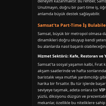
deneyim kazanmaktır. Bu rehber, Samsa
Unutmayın, doğru bir part-time iş, öğr
anlamda büyük destek sağlayabilir.
Samsat'ta Part-Time İş Bulabile
Samsat, büyük bir metropol olmasa da ye
dinamikleri doğru okuyup kendi yetenek
bu alanlarda nasıl başarılı olabileceğini
Hizmet Sektörü: Kafe, Restoran ve Y
Samsat'ta sosyal yaşamın kalbi, Fırat k
akşam saatlerinde ve hafta sonlarında
baristalık veya mutfak yardımcılığı gib
harika bir fırsattır. Bu tür işlerde ba
seviyeye taşımak, adeta onlara bir
VIP
yüzlü, diksiyonu düzgün ve prezentabl
mekanlar, özellikle bu niteliklere sahi