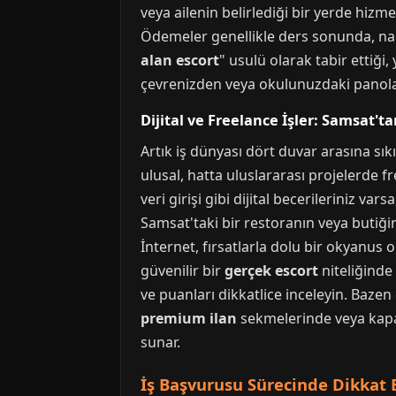
veya ailenin belirlediği bir yerde hizm
Ödemeler genellikle ders sonunda, nakit
alan escort
" usulü olarak tabir ettiği
çevrenizden veya okulunuzdaki panolara
Dijital ve Freelance İşler: Samsat't
Artık iş dünyası dört duvar arasına sıkı
ulusal, hatta uluslararası projelerde fr
veri girişi gibi dijital becerileriniz va
Samsat'taki bir restoranın veya butiği
İnternet, fırsatlarla dolu bir okyanus o
güvenilir bir
gerçek escort
niteliğinde 
ve puanları dikkatlice inceleyin. Bazen 
premium ilan
sekmelerinde veya kapalı 
sunar.
İş Başvurusu Sürecinde Dikkat 