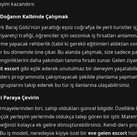
yim kazandırır.
ve Doğanın Kalbinde Çalışmak
 Baraj Gölü'nün yarattığı eşsiz coğrafya ile yerli turistler i
yaretçi trafiği, öğrenciler için sezonluk iş fırsatları anlamın
irme yapacak rehberlik (tabii ki gerekli eğitimleri aldıktan s
şler bu dönemde öne çıkar. Bu alanda çalışmak, size sadece 
ginliklerini daha yakından tanıma fırsatı sunar. Gelen ziyar
it escort
gibi eşlik ederek unutulmaz bir deneyim yaşatabilirsi
, ders programınızla çakışmayacak şekilde planlama yapmanız
ruplarını takip ederek bu tür iş ilanlarına ulaşabilirsiniz.
zi Paraya Çevirin
mayelerinden biri, sahip oldukları güncel bilgidir. Özellikle 
k yerleşim yerlerinde oldukça talep gören bir iştir. Matemat
eneğinizi kolayca ek gelire dönüştürebilirsiniz. Kendi ders 
 Bu iş modeli, neredeyse kişiye özel bir
eve gelen escort
hizm