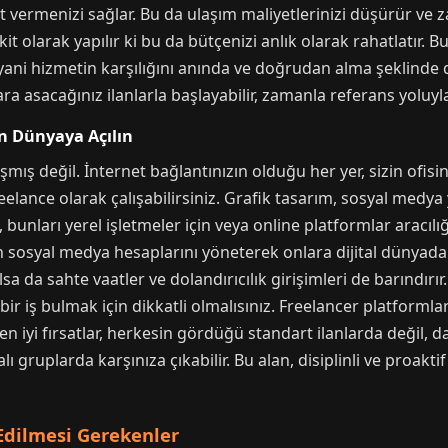
et vermenizi sağlar. Bu da ulaşım maliyetlerinizi düşürür ve z
 olarak yapılır ki bu da bütçenizi anlık olarak rahatlatır. B
, yani hizmetin karşılığını anında ve doğrudan alma şeklinde 
 asacağınız ilanlarla başlayabilir, zamanla referans yoluyla
an Dünyaya Açılın
şmış değil. İnternet bağlantınızın olduğu her yer, sizin ofisi
eelance olarak çalışabilirsiniz. Grafik tasarım, sosyal medya y
rsa, bunları yerel işletmeler için veya online platformlar aracıl
n sosyal medya hesaplarını yöneterek onlara dijital dünyada
lsa da sahte vaatler ve dolandırıcılık girişimleri de barındır
bir iş bulmak için dikkatli olmalısınız. Freelancer platformla
en iyi fırsatlar, herkesin gördüğü standart ilanlarda değil, d
gruplarda karşınıza çıkabilir. Bu alan, disiplinli ve proaktif 
Edilmesi Gerekenler