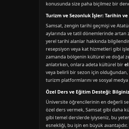
konusunda size paha biçilmez bir dene
Turizm ve Sezonluk İşler: Tarihin 
Samsat, zengin tarihi geçmişi ve Atatürk
aylarında ve tatil dönemlerinde artan zi
yerel tarihi alanlar hakkında bilgilend
resepsiyon veya kat hizmetleri gibi i
zamanda bölgenin kültürel ve doğal zen
anlatırken, onlara adeta kültürel bir
el
veya belirli bir sezon için olduğundan
turizm platformlarını ve sosyal medya g
Özel Ders ve Eğitim Desteği: Bilgini
Üniversite öğrencilerinin en değerli ser
özel ders vermek, Samsat gibi daha küçü
gibi temel derslerde iyiyseniz, bu yet
esnekliği, bu işin en büyük avantajıdır.