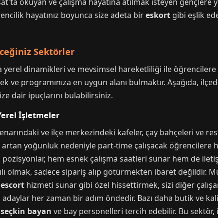
t'ta okuyan ve çalışma hayatına atılmak isteyen gençlere y
encilik hayatınız boyunca size adeta bir
eskort
gibi eşlik 
ceğiniz Sektörler
rel dinamikleri ve mevsimsel hareketliliği ile öğrencilere ç
 ve programınıza en uygun alanı bulmaktır. Aşağıda, ilçedek
ze dair ipuçlarını bulabilirsiniz.
erel İşletmeler
enarındaki ve ilçe merkezindeki kafeler, çay bahçeleri ve rest
 artan yoğunluk nedeniyle part-time çalışacak öğrencilere h
i pozisyonlar, hem esnek çalışma saatleri sunar hem de iletişi
şarılı olmak, sadece sipariş alıp götürmekten ibaret değildir.
 escort
hizmeti sunar gibi özel hissettirmek, sizi diğer çalışa
 adaylar her zaman bir adım öndedir. Bazı daha butik ve kal
p
seçkin bayan
ve bay personelleri tercih edebilir. Bu sektör,