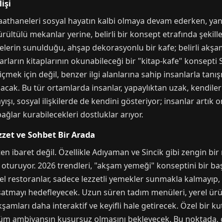
işi
ıraathaneleri sosyal hayatın kalbi olmaya devam ederken, yan
rültülü mekanlar yerine, belirli bir konsept etrafında şekill
lerin sunulduğu, ahşap dekorasyonlu bir kafe; belirli akşaml
arların kitaplarının okunabileceği bir "kitap-kafe" konsepti S
içmek için değil, benzer ilgi alanlarına sahip insanlarla tan
cak. Bu tür ortamlarda insanlar, yapaylıktan uzak, kendileri
şı, sosyal ilişkilerde de kendini gösteriyor; insanlar artık 
bağlar kurabilecekleri dostluklar arıyor.
zet ve Sohbet Bir Arada
ten ibaret değil. Özellikle Adıyaman ve Sincik gibi zengin bi
oturuyor. 2026 trendleri, "akşam yemeği" konseptini bir ba
 yerel restoranlar, sadece lezzetli yemekler sunmakla kalmayı
atmayı hedefleyecek. Uzun süren tadım menüleri, yerel ürünl
akşamları daha interaktif ve keyifli hale getirecek. Özel bir 
tüm ambiyansın kusursuz olmasını bekleyecek. Bu noktada, g