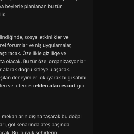
a beylerle planlanan bu tür
ir.
indiğinde, sosyal etkinlikler ve
erel forumlar ve niş uygulamalar,
ştıracak. Özellikle gizliliğe ve
açta olacak. Bu tür özel organizasyonlar
r alarak doğru kitleye ulaşacak.
şılan deneyimleri okuyarak bilgi sahibi
dilen ve ödemesi
elden alan escort
gibi
lı mekanların dışına taşarak bu doğal
ları, göl kenarında ateş başında
acak. Bu, büyük şehirlerin