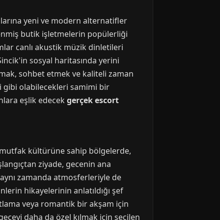
larına yeni ve modern alternatifler
enmiş butik işletmelerin popülerliği
ar canlı akustik müzik dinletileri
incik'in sosyal haritasında yerini
ışmak, sohbet etmek ve kaliteli zaman
 gibi olabilecekleri samimi bir
onlara eşlik edecek
gerçek escort
r mutfak kültürüne sahip bölgelerde,
şlangıçtan ziyade, gecenin ana
p, aynı zamanda atmosferleriyle de
erin hikayelerinin anlatıldığı şef
kutlama veya romantik bir akşam için
eceyi daha da özel kılmak için seçilen