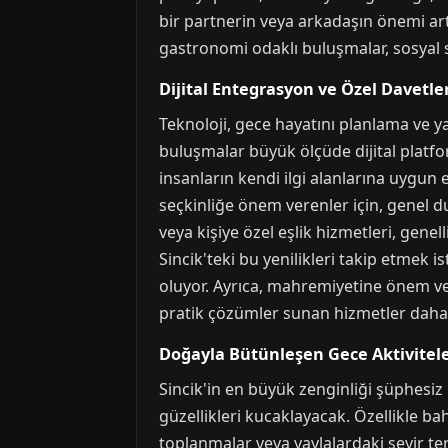
bir partnerin veya arkadaşın önemi ar
gastronomi odaklı buluşmalar, sosyal s
Dijital Entegrasyon ve Özel Davetle
Teknoloji, gece hayatını planlama ve ya
buluşmalar büyük ölçüde dijital platfo
insanların kendi ilgi alanlarına uygun e
seçkinliğe önem verenler için, genel du
veya kişiye özel eşlik hizmetleri, genell
Sincik'teki bu yenilikleri takip etmek is
oluyor. Ayrıca, mahremiyetine önem ve
pratik çözümler sunan hizmetler daha c
Doğayla Bütünleşen Gece Aktivitele
Sincik'in en büyük zenginliği şüphesiz
güzellikleri kucaklayacak. Özellikle ba
toplanmalar veya yaylalardaki seyir ter