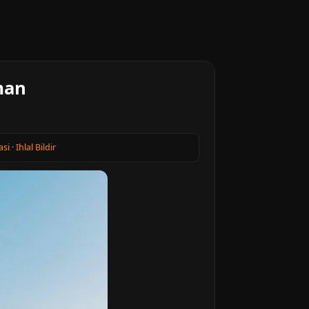
man
asi
·
Ihlal Bildir