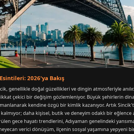
sintileri: 2026'ya Bakış
ik, genellikle doğal güzellikleri ve dingin atmosferiyle anılı
kat çekici bir değişim gözlemleniyor. Büyük şehirlerin dina
armanlanarak kendine özgü bir kimlik kazanıyor. Artık Sincik
 kalmıyor; daha kişisel, butik ve deneyim odaklı bir eğlence a
len gece hayatı trendlerini, Adıyaman genelindeki yansımala
yecan verici dönüşüm, ilçenin sosyal yaşamına yepyeni bir 