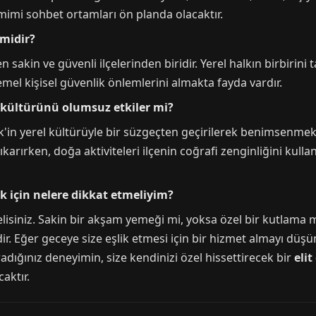
imi sohbet ortamları ön planda olacaktır.
 midir?
 sakin ve güvenli ilçelerinden biridir. Yerel halkın birbirini
mel kişisel güvenlik önlemlerini almakta fayda vardır.
l kültürünü olumsuz etkiler mi?
cik'in yerel kültürüyle bir süzgeçten geçirilerek benimsenme
ıkarırken, doğa aktiviteleri ilçenin coğrafi zenginliğini kullan
ek için nelere dikkat etmeliyim?
lisiniz. Sakin bir akşam yemeği mi, yoksa özel bir kutlama 
r. Eğer geceye size eşlik etmesi için bir hizmet almayı düşü
adığınız deneyimin, size kendinizi özel hissettirecek bir
elit
aktır.