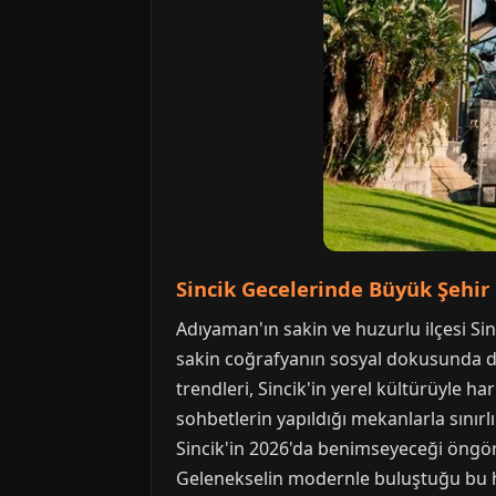
Sincik Gecelerinde Büyük Şehir E
Adıyaman'ın sakin ve huzurlu ilçesi Sinc
sakin coğrafyanın sosyal dokusunda dik
trendleri, Sincik'in yerel kültürüyle h
sohbetlerin yapıldığı mekanlarla sınırlı
Sincik'in 2026'da benimseyeceği öngörü
Gelenekselin modernle buluştuğu bu he