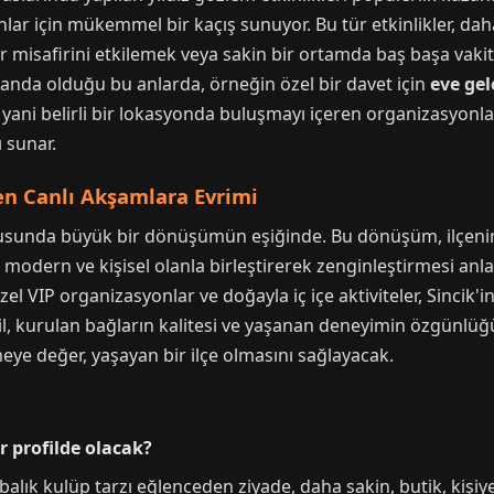
lar için mükemmel bir kaçış sunuyor. Bu tür etkinlikler, da
 bir misafirini etkilemek veya sakin bir ortamda baş başa vaki
planda olduğu bu anlarda, örneğin özel bir davet için
eve gel
, yani belirli bir lokasyonda buluşmayı içeren organizasyonla
 sunar.
den Canlı Akşamlara Evrimi
nusunda büyük bir dönüşümün eşiğinde. Bu dönüşüm, ilçeni
ı modern ve kişisel olanla birleştirerek zenginleştirmesi anl
el VIP organizasyonlar ve doğayla iç içe aktiviteler, Sincik
il, kurulan bağların kalitesi ve yaşanan deneyimin özgünlüğü
meye değer, yaşayan bir ilçe olmasını sağlayacak.
ir profilde olacak?
abalık kulüp tarzı eğlenceden ziyade, daha sakin, butik, kişiy