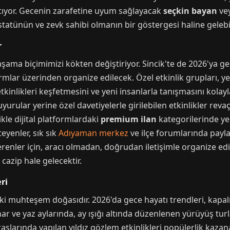
tıyor. Gecenin zarafetine uyum sağlayacak
seçkin bayan
vey
tatünün ve zevk sahibi olmanın bir göstergesi haline gelebil
r
şama biçimimizi kökten değiştiriyor. Sincik'te de 2026'ya gel
rmlar üzerinden organize edilecek. Özel etkinlik grupları, y
tkinlikleri keşfetmesini ve yeni insanlarla tanışmasını kolayla
yurular yerine özel davetiyelerle girilebilen etkinlikler rev
ikle dijital platformlardaki
premium ilan
kategorilerinde ye
teyenler, sık sık
Adıyaman merkez
ve ilçe forumlarında payla
renler için, aracı olmadan, doğrudan iletişimle organize e
azip hale gelecektir.
ri
 ki muhteşem doğasıdır. 2026'da gece hayatı trendleri, kapa
har ve yaz aylarında, ay ışığı altında düzenlenen yürüyüş tur
aslarında yapılan yıldız gözlem etkinlikleri popülerlik kazan