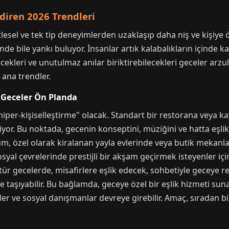
ndiren 2026 Trendleri
tlesel ve tek tip deneyimlerden uzaklaşıp daha niş ve kişiye 
nde bile yankı buluyor. İnsanlar artık kalabalıkların içinde k
cekleri ve unutulmaz anılar biriktirebilecekleri geceler arzul
ana trendler.
P Geceler Ön Planda
hiper-kişiselleştirme" olacak. Standart bir restorana veya ka
yor. Bu noktada, gecenin konseptini, müziğini ve hatta eşli
rum, özel olarak kiralanan yayla evlerinde veya butik mekan
sosyal çevrelerinde prestijli bir akşam geçirmek isteyenler i
r gecelerde, misafirlere eşlik edecek, sohbetiyle geceye re
e taşıyabilir. Bu bağlamda, geceye özel bir eşlik hizmeti sun
er ve sosyal danışmanlar devreye girebilir. Amaç, sıradan b